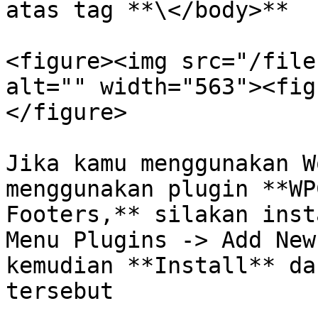
atas tag **\</body>**

<figure><img src="/file
alt="" width="563"><fig
</figure>

Jika kamu menggunakan W
menggunakan plugin **WP
Footers,** silakan inst
Menu Plugins -> Add New
kemudian **Install** da
tersebut
