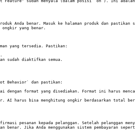
t Feature' sudah menyala (dalam posisi `on`). Ini adalah
roduk Anda benar. Masuk ke halaman produk dan pastikan s
 ongkir yang benar.

man yang tersedia. Pastikan:

.

an sudah diaktifkan semua.

ot Behavior` dan pastikan:

ai dengan format yang disediakan. Format ini harus menca
r. AI harus bisa menghitung ongkir berdasarkan total ber
firmasi pesanan kepada pelanggan. Setelah pelanggan meny
an benar. Jika Anda menggunakan sistem pembayaran sepert