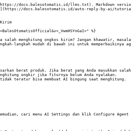
https://docs.balesotomatis.id/llms.txt). Markdown versio
](https://docs.balesotomatis.id/auto-reply-by-ai/tutori
Kirim

=BalesOtomatisOfficial&v=_VwmHSYnGaI>" %}

a salah menghitung ongkos kirim? Jangan khawatir, masala
ngkah-langkah mudah di bawah ini untuk memperbaikinya ag
sarkan berat produk. Jika berat yang Anda masukkan salah
nghitung ongkir jika fiturnya belum Anda nyalakan.

tidak teratur bisa membuat AI bingung saat menghitung.

emudian, cari menu AI Settings dan klik Configure Agent 