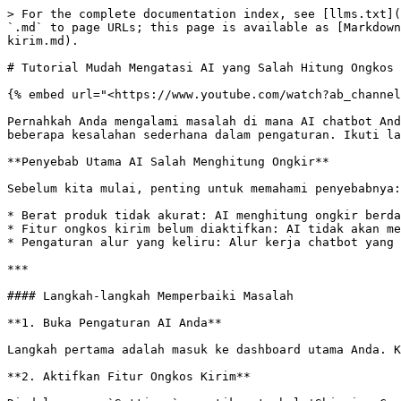
> For the complete documentation index, see [llms.txt](
`.md` to page URLs; this page is available as [Markdown
kirim.md).

# Tutorial Mudah Mengatasi AI yang Salah Hitung Ongkos 
{% embed url="<https://www.youtube.com/watch?ab_channel
Pernahkah Anda mengalami masalah di mana AI chatbot And
beberapa kesalahan sederhana dalam pengaturan. Ikuti la
**Penyebab Utama AI Salah Menghitung Ongkir**

Sebelum kita mulai, penting untuk memahami penyebabnya:

* Berat produk tidak akurat: AI menghitung ongkir berda
* Fitur ongkos kirim belum diaktifkan: AI tidak akan me
* Pengaturan alur yang keliru: Alur kerja chatbot yang 
***

#### Langkah-langkah Memperbaiki Masalah

**1. Buka Pengaturan AI Anda**

Langkah pertama adalah masuk ke dashboard utama Anda. K
**2. Aktifkan Fitur Ongkos Kirim**
