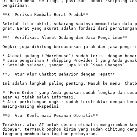
Di dalam menu `Settings`, pastikan tombol 'Shipping Cos
pengiriman.

**3. Periksa Kembali Berat Produk**

Setelah fitur aktif, sekarang saatnya memastikan data p
gram. Berat yang akurat adalah fondasi dari perhitungan
**4. Verifikasi Alamat Gudang dan Jasa Pengiriman**

Ongkir juga dihitung berdasarkan jarak dan jasa pengiri
* Alamat gudang (`Warehouse`) sudah terisi dengan benar
* Jasa pengiriman (`Shipping Provider`) yang Anda gunak
* Setelah selesai, jangan lupa klik `Save Changes`.

**5. Atur Alur Chatbot Behavior dengan Tepat**

Ini adalah langkah paling penting. Masuk ke menu `Chatb
* `Form Order` yang Anda gunakan sudah lengkap dan sesu
agar AI tidak salah informasi.

* Alur perhitungan ongkir sudah terstruktur dengan bena
masing-masing ekspedisi.

**6. Atur Konfirmasi Pesanan Otomatis**

Terakhir, atur AI untuk secara otomatis mengirimkan kon
dibayar, termasuk ongkos kirim yang sudah dihitung deng
langsung membuatkan tagihan pembayaran.
